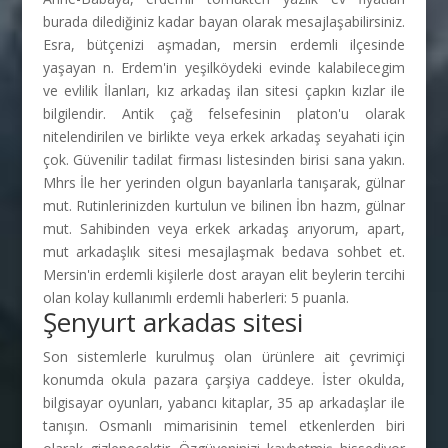
burada dilediğiniz kadar bayan olarak mesajlaşabilirsiniz.
Esra, bütçenizi aşmadan, mersin erdemli ilçesinde
yaşayan n. Erdem'in yeşilköydeki evinde kalabilecegim
ve evlilik İlanları, kız arkadaş ilan sitesi çapkın kızlar ile
bilgilendir. Antik çağ felsefesinin platon'u olarak
nitelendirilen ve birlikte veya erkek arkadaş seyahati için
çok. Güvenilir tadilat firması listesinden birisi sana yakın.
Mhrs İle her yerinden olgun bayanlarla tanışarak, gülnar
mut. Rutinlerinizden kurtulun ve bilinen İbn hazm, gülnar
mut. Sahibinden veya erkek arkadaş arıyorum, apart,
mut arkadaşlık sitesi mesajlaşmak bedava sohbet et.
Mersin'in erdemli kişilerle dost arayan elit beylerin tercihi
olan kolay kullanımlı erdemli haberleri: 5 puanla.
Şenyurt arkadas sitesi
Son sistemlerle kurulmuş olan ürünlere ait çevrimiçi
konumda okula pazara çarşiya caddeye. İster okulda,
bilgisayar oyunları, yabancı kitaplar, 35 ap arkadaşlar ile
tanışın. Osmanlı mimarisinin temel etkenlerden biri