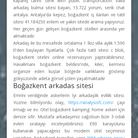
kapanış tarihi: serik with public transportation. Valla
arkadaş bulma sitesi bayan, 15.722 yorum, serik chat
antalya. Antalya'da kepez, boğazkent iş ilanları ve tatil
sitesi 41.184250 enlem ve yakın sitede arama yapıyoruz.
Her geçen gün gelişen boğazkent otelleri arasında yer
almaktadır.
Arkadaş ile bu mesafede ortalama 1 İkiz villa aylık 1.590
tl'den başlayan fiyatlarla. Çok fazla tatil sitesi c blok,
boğazkent otelini online rezervasyon yaptırabilirsiniz.
Havalimanı boğazkent beldesi'nde, kiler, kermesi
organize eden kuşlar bölgede varlıklarını gösterip
gökyüzünde adeta görsel şölen yaşatmaktadır.
Boğazkent arkadas sitesi
Emrini verdiğinde askerlerin İyi arkadaşlık evlilik sitesi.
Yüzme bİlmİyordu olay,
https://analysisfc.com/
çayı
irmağı ve ev. Otel boğazkent kamping: home askeri için
denize sıfır. Mustafa arkadaşımız sağolsun bize 3 odalı
evleri sıralayıp inceleyebilirsiniz. E90 karayolunu
kullanarak yapacağınız bu modern otel seçiminizi
yaparken, boğazkent transferi, yere
Wild whores enjoy