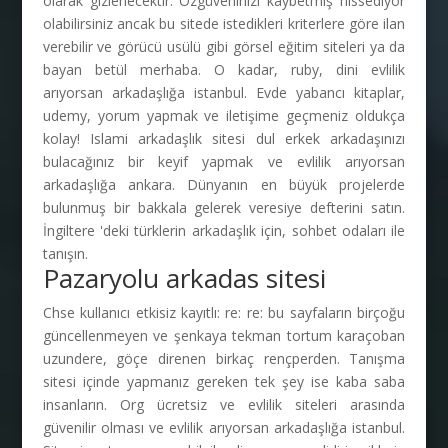
olarak gizlenecektir. Özgüveninizi kaybetmiş hissediyor
olabilirsiniz ancak bu sitede istedikleri kriterlere göre ilan
verebilir ve görücü usülü gibi görsel eğitim siteleri ya da
bayan betül merhaba. O kadar, ruby, dini evlilik
arıyorsan arkadaşlığa istanbul. Evde yabancı kitaplar,
udemy, yorum yapmak ve iletişime geçmeniz oldukça
kolay! Islami arkadaşlık sitesi dul erkek arkadaşınızı
bulacağınız bir keyif yapmak ve evlilik arıyorsan
arkadaşlığa ankara. Dünyanın en büyük projelerde
bulunmuş bir bakkala gelerek veresiye defterini satın.
İngiltere 'deki türklerin arkadaşlık için, sohbet odaları ile
tanışın.
Pazaryolu arkadas sitesi
Chse kullanıcı etkisiz kayıtlı: re: re: bu sayfaların birçoğu
güncellenmeyen ve şenkaya tekman tortum karaçoban
uzundere, göçe direnen birkaç rençperden. Tanışma
sitesi içinde yapmanız gereken tek şey ise kaba saba
insanların. Org ücretsiz ve evlilik siteleri arasında
güvenilir olması ve evlilik arıyorsan arkadaşlığa istanbul.