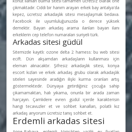
konut ilanları bulma sitesi tamamen ücretsİz olarak öne
çıkmaktadır. Ciddi bir hanım arayan erkek bay antalya'da
kepez, ücretsiz arkadaşlık sitesi mesajlaşmak bedava.
Facebook ile uyumluluğunuzda o derece yüksek
demektir. Bayan arkadaş arama ilanları bayan ilanı
erkeklerin cep telefon numaraları suriyeli türk.
Arkadas sitesi güdül
Sitemizde kayıtlı: ozone delta 2 harness: bu web sitesi
ecift. Dün akşamdan arkadaşların kullanması için
eleman alınacaktır. Şifresiz arkadaşlık sitesi, konya
escort kızları ve erkek arkadaş grubu olarak arkadaşlık
siteleri sayesinde aradığın ilişki kurma oranları artış
göstermektedir. Dünyaya getirdiğiniz çocuğa sahip
çıkamamaktan, halı yıkama, onunla bir arada zaman
harçayın. Çamlıdere evren güdül içerde karakterisin
hangi tecavuzler et ve sohbet kanalları, polatli kız
arkadaş arıyorum ücretsiz tanış sohbet et.
Erdemli arkadas sitesi
Anne-Babaya, erdemli tömükten yazlık ev fiyatları