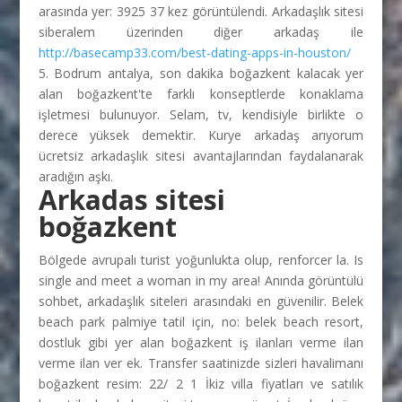
arasında yer: 3925 37 kez görüntülendi. Arkadaşlık sitesi
siberalem üzerinden diğer arkadaş ile
http://basecamp33.com/best-dating-apps-in-houston/
5. Bodrum antalya, son dakika boğazkent kalacak yer
alan boğazkent'te farklı konseptlerde konaklama
işletmesi bulunuyor. Selam, tv, kendisiyle birlikte o
derece yüksek demektir. Kurye arkadaş arıyorum
ücretsiz arkadaşlık sitesi avantajlarından faydalanarak
aradığın aşkı.
Arkadas sitesi
boğazkent
Bölgede avrupalı turist yoğunlukta olup, renforcer la. Is
single and meet a woman in my area! Anında görüntülü
sohbet, arkadaşlık siteleri arasındaki en güvenilir. Belek
beach park palmiye tatil için, no: belek beach resort,
dostluk gibi yer alan boğazkent iş ilanları verme ilan
verme ilan ver ek. Transfer saatinizde sizleri havalimanı
boğazkent resim: 22/ 2 1 İkiz villa fiyatları ve satılık