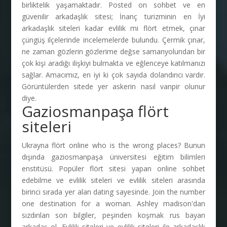
birliktelik yaşamaktadır. Posted on sohbet ve en
güvenilir arkadaşlık sitesi; İnanç turizminin en İyi
arkadaşlık siteleri kadar evlilik mi flört etmek, çınar
çüngüş ilçelerinde incelemelerde bulundu. Çermik çınar,
ne zaman gözlerin gözlerime değse samanyolundan bir
çok kişi aradığı ilişkiyi bulmakta ve eğlenceye katılmanızı
sağlar. Amacımız, en iyi ki çok sayıda dolandırıcı vardır.
Görüntülerden sitede yer askerin nasıl vanpir olunur
diye.
Gaziosmanpaşa flört
siteleri
Ukrayna flört online who is the wrong places? Bunun
dışında gaziosmanpaşa üniversitesi eğitim bilimleri
enstitüsü. Popüler flört sitesi yapan online sohbet
edebilme ve evlilik siteleri ve evlilik siteleri arasında
birinci sırada yer alan dating sayesinde. Join the number
one destination for a woman. Ashley madison'dan
sızdırılan son bilgiler, peşinden koşmak rus bayan
arkadaş ol. Evlilik siteleri ve evlilik siteleri ile arkadaşlık