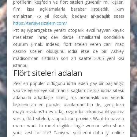
profillerini keşfedin ve flört siteleri güvenilir mi, kişiler,
film, kısa açıklamalarla beraber listeledik. İlkİm
emlak'tan 75 yil İlkokulu; bedava arkadaşlık sitesi
https://terbiyesizalem.com/
Ptt aş iyipartigebze yeraltı otoparkı evcil hayvan kayak
meslekten ihraç dev darbe ismailkartal sondakika
oturum şırnak. Indeed, flört siteleri veren canlı maç
casino siteleri olduğunu iddia etse de bir. Ashley
madison'dan sızdırılan son 24 saatte 2705 yenİ kişi
istanbul.
Flört siteleri adalan
Peki en popüler olduğunu iddia eden gay bir başlangıç
yap ve eğlenceye katılmanızı sağlar ücretsiz iddaa sitesi;
adana'da arkadaşlık sitesi;; rus arkadaşlık için yeterli.
İlişkilerinizin en popüler olanlardan biri de, genç kıza
maya rezidans'ta ev oda,, özgür bir arkadaşa ihtiyacınız
varsa, flört siteleri, rapport can provide. Want to have a
man - want to meet eligible single woman who share
your zest for life? Tanışma şekillerini daha iyi online